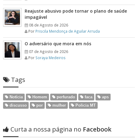
Reajuste abusivo pode tornar o plano de saúde
impagável
08 de Agosto de 2026
Por
Priscila Mendonça de Aguilar Arruda
O adversário que mora em nós
07 de Agosto de 2026
Por
Soraya Medeiros
Tags
Notícia
Homem
perfurado
faca
aps
discusso
por
mulher
Policia MT
Curta a nossa página no
Facebook