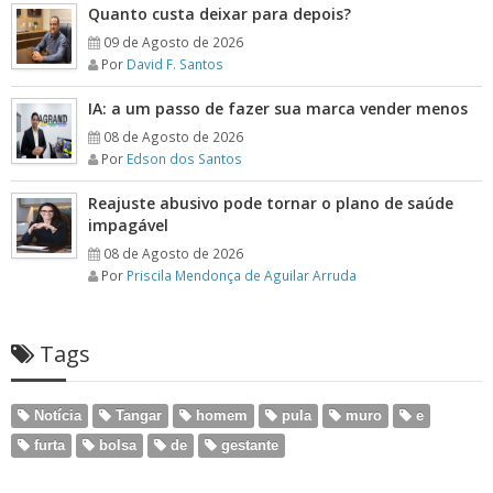
Quanto custa deixar para depois?
09 de Agosto de 2026
Por
David F. Santos
IA: a um passo de fazer sua marca vender menos
08 de Agosto de 2026
Por
Edson dos Santos
Reajuste abusivo pode tornar o plano de saúde
impagável
08 de Agosto de 2026
Por
Priscila Mendonça de Aguilar Arruda
Tags
Notícia
Tangar
homem
pula
muro
e
furta
bolsa
de
gestante