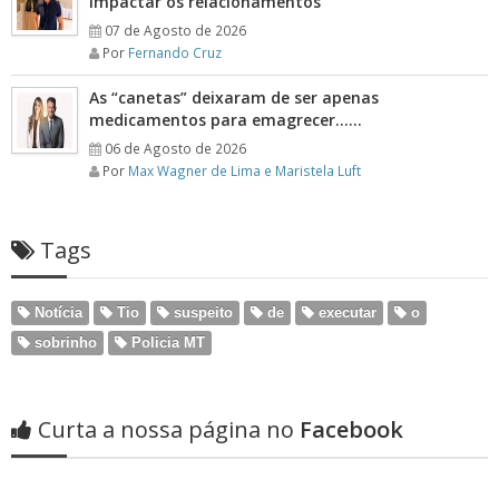
impactar os relacionamentos
07 de Agosto de 2026
Por
Fernando Cruz
As “canetas” deixaram de ser apenas
medicamentos para emagrecer……
06 de Agosto de 2026
Por
Max Wagner de Lima e Maristela Luft
Tags
Notícia
Tio
suspeito
de
executar
o
sobrinho
Policia MT
Curta a nossa página no
Facebook