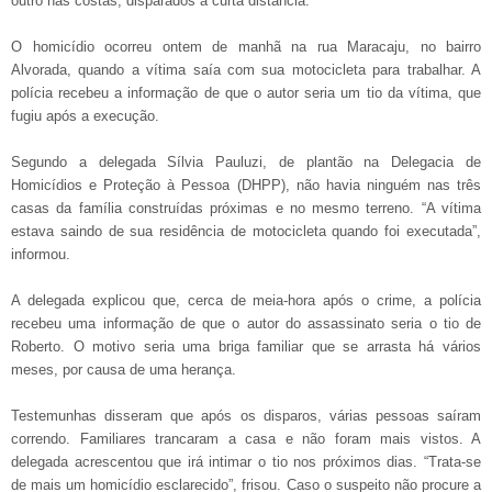
outro nas costas, disparados a curta distância.
O homicídio ocorreu ontem de manhã na rua Maracaju, no bairro
Alvorada, quando a vítima saía com sua motocicleta para trabalhar. A
polícia recebeu a informação de que o autor seria um tio da vítima, que
fugiu após a execução.
Segundo a delegada Sílvia Pauluzi, de plantão na Delegacia de
Homicídios e Proteção à Pessoa (DHPP), não havia ninguém nas três
casas da família construídas próximas e no mesmo terreno. “A vítima
estava saindo de sua residência de motocicleta quando foi executada”,
informou.
A delegada explicou que, cerca de meia-hora após o crime, a polícia
recebeu uma informação de que o autor do assassinato seria o tio de
Roberto. O motivo seria uma briga familiar que se arrasta há vários
meses, por causa de uma herança.
Testemunhas disseram que após os disparos, várias pessoas saíram
correndo. Familiares trancaram a casa e não foram mais vistos. A
delegada acrescentou que irá intimar o tio nos próximos dias. “Trata-se
de mais um homicídio esclarecido”, frisou. Caso o suspeito não procure a