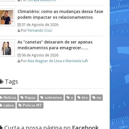
Climatério: como as mudanças dessa fase
podem impactar os relacionamentos
07 de Agosto de 2026
Por
Fernando Cruz
As “canetas” deixaram de ser apenas
medicamentos para emagrecer……
06 de Agosto de 2026
Por
Max Wagner de Lima e Maristela Luft
Tags
Notícia
Rapaz
sobrevive
a
tiro
na
cabea
Policia MT
Curta a nossa página no
Facebook