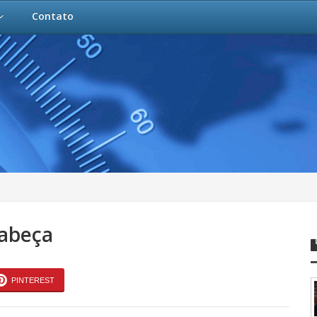
Contato
cabeça
PINTEREST