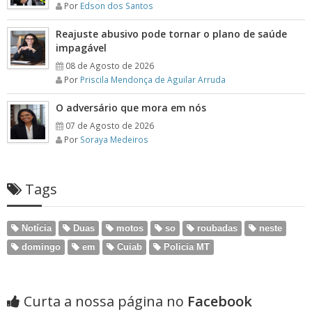
Por
Edson dos Santos
Reajuste abusivo pode tornar o plano de saúde
impagável
08 de Agosto de 2026
Por
Priscila Mendonça de Aguilar Arruda
O adversário que mora em nós
07 de Agosto de 2026
Por
Soraya Medeiros
Tags
Notícia
Duas
motos
so
roubadas
neste
domingo
em
Cuiab
Policia MT
Curta a nossa página no
Facebook