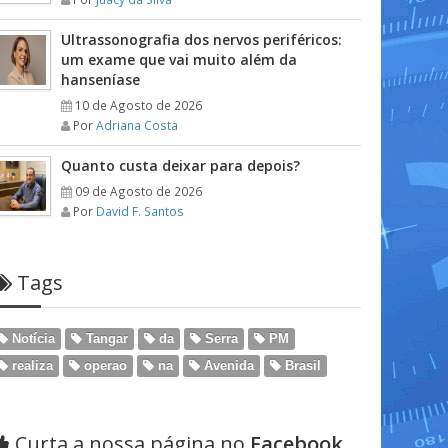
Ultrassonografia dos nervos periféricos:
um exame que vai muito além da
hanseníase
10 de Agosto de 2026
Por
Adriana Costa
Quanto custa deixar para depois?
09 de Agosto de 2026
Por
David F. Santos
Tags
Notícia
Tangar
da
Serra
PM
realiza
operao
na
Avenida
Brasil
Curta a nossa página no
Facebook