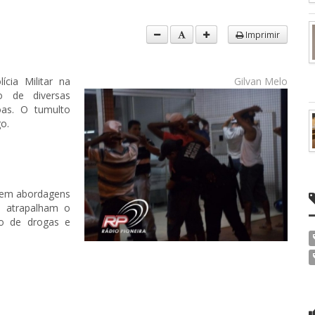
Imprimir
cia Militar na
Gilvan Melo
o de diversas
as. O tumulto
o.
m em abordagens
ue atrapalham o
co de drogas e