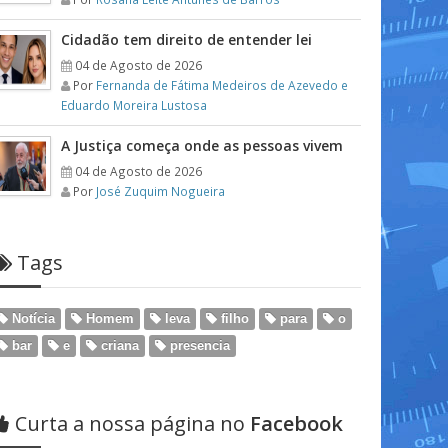
Cidadão tem direito de entender lei
04 de Agosto de 2026
Por
Fernanda de Fátima Medeiros de Azevedo e
Eduardo Moreira Lustosa
A Justiça começa onde as pessoas vivem
04 de Agosto de 2026
Por
José Zuquim Nogueira
Tags
Notícia
Homem
leva
filho
para
o
bar
e
criana
presencia
Curta a nossa página no
Facebook