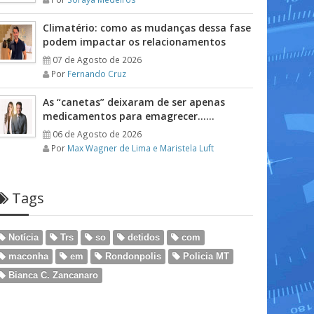
Climatério: como as mudanças dessa fase
podem impactar os relacionamentos
07 de Agosto de 2026
Por
Fernando Cruz
As “canetas” deixaram de ser apenas
medicamentos para emagrecer……
06 de Agosto de 2026
Por
Max Wagner de Lima e Maristela Luft
Tags
Notícia
Trs
so
detidos
com
maconha
em
Rondonpolis
Policia MT
Bianca C. Zancanaro