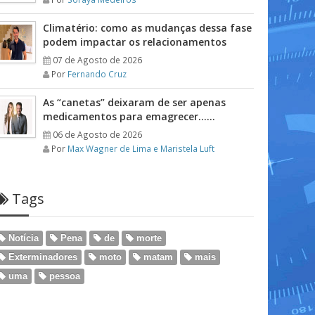
Climatério: como as mudanças dessa fase
podem impactar os relacionamentos
07 de Agosto de 2026
Por
Fernando Cruz
As “canetas” deixaram de ser apenas
medicamentos para emagrecer……
06 de Agosto de 2026
Por
Max Wagner de Lima e Maristela Luft
Tags
Notícia
Pena
de
morte
Exterminadores
moto
matam
mais
uma
pessoa