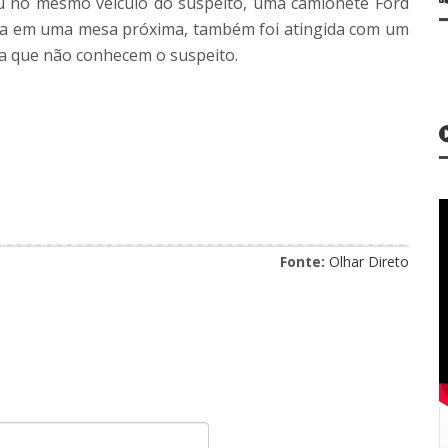
u no mesmo veículo do suspeito, uma camionete Ford
da em uma mesa próxima, também foi atingida com um
cia que não conhecem o suspeito.
Fonte:
Olhar Direto