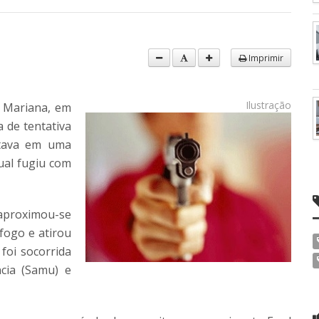
Imprimir
Ilustração
a Mariana, em
 de tentativa
stava em uma
ual fugiu com
aproximou-se
fogo e atirou
 foi socorrida
cia (Samu) e