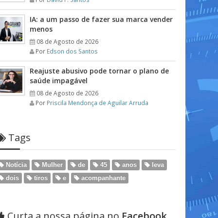
IA: a um passo de fazer sua marca vender
menos
08 de Agosto de 2026
Por
Edson dos Santos
Reajuste abusivo pode tornar o plano de
saúde impagável
08 de Agosto de 2026
Por
Priscila Mendonça de Aguilar Arruda
Tags
Notícia
Mulher
de
45
anos
leva
dois
tiros
e
acompanhante
Curta a nossa página no
Facebook