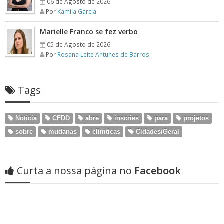
06 de Agosto de 2026
Por
Kamila Garcia
Marielle Franco se fez verbo
05 de Agosto de 2026
Por
Rosana Leite Antunes de Barros
Tags
Notícia
CFDD
abre
inscries
para
projetos
sobre
mudanas
climticas
Cidades/Geral
Curta a nossa página no
Facebook