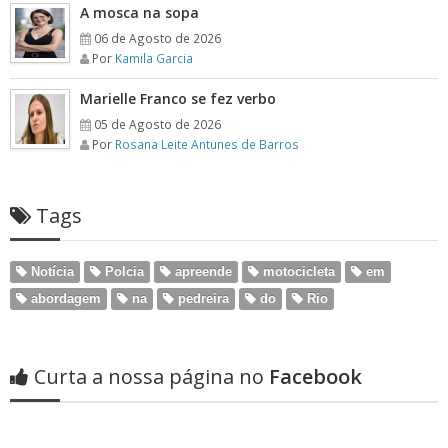
A mosca na sopa
06 de Agosto de 2026
Por
Kamila Garcia
Marielle Franco se fez verbo
05 de Agosto de 2026
Por
Rosana Leite Antunes de Barros
Tags
Notícia
Polcia
apreende
motocicleta
em
abordagem
na
pedreira
do
Rio
Curta a nossa página no
Facebook