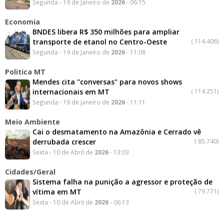
Segunda - 19 de Janeiro de
2026
- 06:15
Economia
BNDES libera R$ 350 milhões para ampliar
transporte de etanol no Centro-Oeste
(
114.406)
Segunda - 19 de Janeiro de
2026
- 11:08
Politica MT
Mendes cita "conversas" para novos shows
internacionais em MT
(
114.251)
Segunda - 19 de Janeiro de
2026
- 11:11
Meio Ambiente
Cai o desmatamento na Amazônia e Cerrado vê
derrubada crescer
(
85.740)
Sexta - 10 de Abril de
2026
- 13:03
Cidades/Geral
Sistema falha na punição a agressor e proteção de
vítima em MT
(
79.771)
Sexta - 10 de Abril de
2026
- 06:13