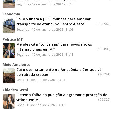
Segunda - 19 de Janeiro de
2026
- 06:15
Economia
BNDES libera R$ 350 milhões para ampliar
transporte de etanol no Centro-Oeste
(
113.987)
Segunda - 19 de Janeiro de
2026
- 11:08
Politica MT
Mendes cita "conversas" para novos shows
internacionais em MT
(
113.808)
Segunda - 19 de Janeiro de
2026
- 11:11
Meio Ambiente
Cai o desmatamento na Amazônia e Cerrado vê
derrubada crescer
(
85.281)
Sexta - 10 de Abril de
2026
- 13:03
Cidades/Geral
Sistema falha na punição a agressor e proteção de
vítima em MT
(
79.325)
Sexta - 10 de Abril de
2026
- 06:13