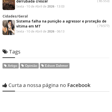
derrubada crescer
(
85.553)
Sexta - 10 de Abril de
2026
- 13:03
Cidades/Geral
Sistema falha na punição a agressor e proteção de
vítima em MT
(
79.577)
Sexta - 10 de Abril de
2026
- 06:13
Tags
Artigo
Opinião
Edson Dahmer
Curta a nossa página no
Facebook