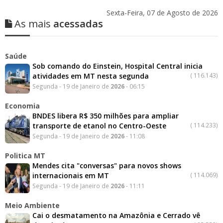
Sexta-Feira, 07 de Agosto de 2026
As mais
acessadas
Saúde
Sob comando do Einstein, Hospital Central inicia
atividades em MT nesta segunda
(
116.143)
Segunda - 19 de Janeiro de
2026
- 06:15
Economia
BNDES libera R$ 350 milhões para ampliar
transporte de etanol no Centro-Oeste
(
114.233)
Segunda - 19 de Janeiro de
2026
- 11:08
Politica MT
Mendes cita "conversas" para novos shows
internacionais em MT
(
114.069)
Segunda - 19 de Janeiro de
2026
- 11:11
Meio Ambiente
Cai o desmatamento na Amazônia e Cerrado vê