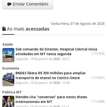
Enviar Comentário
Sexta-Feira, 07 de Agosto de 2026
As mais
acessadas
Saúde
Sob comando do Einstein, Hospital Central inicia
atividades em MT nesta segunda
(
115.970)
Segunda - 19 de Janeiro de
2026
- 06:15
Economia
BNDES libera R$ 350 milhões para ampliar
transporte de etanol no Centro-Oeste
(
114.061)
Segunda - 19 de Janeiro de
2026
- 11:08
Politica MT
Mendes cita "conversas" para novos shows
internacionais em MT
(
113.884)
Segunda - 19 de Janeiro de
2026
- 11:11