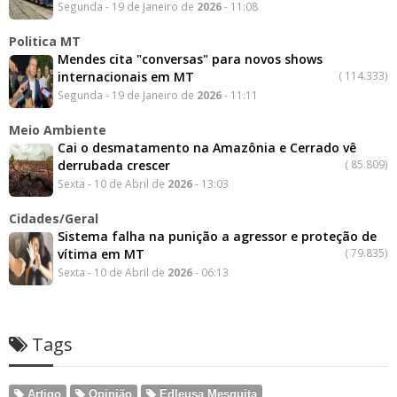
Segunda - 19 de Janeiro de
2026
- 11:08
Politica MT
Mendes cita "conversas" para novos shows
internacionais em MT
(
114.333)
Segunda - 19 de Janeiro de
2026
- 11:11
Meio Ambiente
Cai o desmatamento na Amazônia e Cerrado vê
derrubada crescer
(
85.809)
Sexta - 10 de Abril de
2026
- 13:03
Cidades/Geral
Sistema falha na punição a agressor e proteção de
vítima em MT
(
79.835)
Sexta - 10 de Abril de
2026
- 06:13
Tags
Artigo
Opinião
Edleusa Mesquita