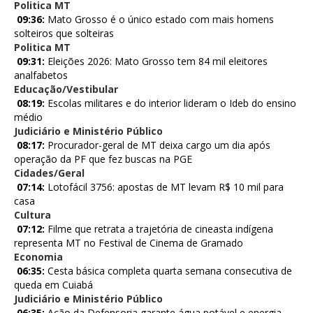
Politica MT
09:36:
Mato Grosso é o único estado com mais homens
solteiros que solteiras
Politica MT
09:31:
Eleições 2026: Mato Grosso tem 84 mil eleitores
analfabetos
Educação/Vestibular
08:19:
Escolas militares e do interior lideram o Ideb do ensino
médio
Judiciário e Ministério Público
08:17:
Procurador-geral de MT deixa cargo um dia após
operação da PF que fez buscas na PGE
Cidades/Geral
07:14:
Lotofácil 3756: apostas de MT levam R$ 10 mil para
casa
Cultura
07:12:
Filme que retrata a trajetória de cineasta indígena
representa MT no Festival de Cinema de Gramado
Economia
06:35:
Cesta básica completa quarta semana consecutiva de
queda em Cuiabá
Judiciário e Ministério Público
06:35:
Ação da Defensoria garante água potável e energia