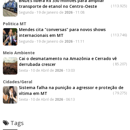
BNDES libera R$ 350 milhões para ampliar
transporte de etanol no Centro-Oeste
(
113.925)
Segunda - 19 de Janeiro de
2026
- 11:08
Politica MT
Mendes cita "conversas" para novos shows
internacionais em MT
(
113.746)
Segunda - 19 de Janeiro de
2026
- 11:11
Meio Ambiente
Cai o desmatamento na Amazônia e Cerrado vê
derrubada crescer
(
85.207)
Sexta - 10 de Abril de
2026
- 13:03
Cidades/Geral
Sistema falha na punição a agressor e proteção de
vítima em MT
(
79.275)
Sexta - 10 de Abril de
2026
- 06:13
Tags