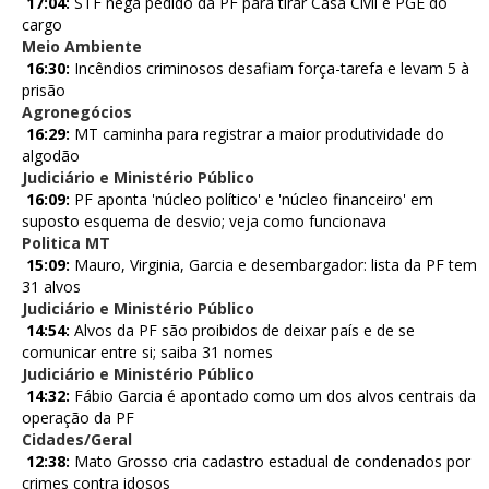
17:04:
STF nega pedido da PF para tirar Casa Civil e PGE do
cargo
Meio Ambiente
16:30:
Incêndios criminosos desafiam força-tarefa e levam 5 à
prisão
Agronegócios
16:29:
MT caminha para registrar a maior produtividade do
algodão
Judiciário e Ministério Público
16:09:
PF aponta 'núcleo político' e 'núcleo financeiro' em
suposto esquema de desvio; veja como funcionava
Politica MT
15:09:
Mauro, Virginia, Garcia e desembargador: lista da PF tem
31 alvos
Judiciário e Ministério Público
14:54:
Alvos da PF são proibidos de deixar país e de se
comunicar entre si; saiba 31 nomes
Judiciário e Ministério Público
14:32:
Fábio Garcia é apontado como um dos alvos centrais da
operação da PF
Cidades/Geral
12:38:
Mato Grosso cria cadastro estadual de condenados por
crimes contra idosos