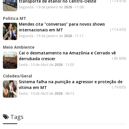
transporte de etanol no Centro-Oeste
(
114.476)
Segunda - 19 de Janeiro de
2026
- 11:08
Politica MT
Mendes cita "conversas" para novos shows
internacionais em MT
(
114.333)
Segunda - 19 de Janeiro de
2026
- 11:11
Meio Ambiente
Cai o desmatamento na Amazônia e Cerrado vê
derrubada crescer
(
85.809)
Sexta - 10 de Abril de
2026
- 13:03
Cidades/Geral
Sistema falha na punição a agressor e proteção de
vítima em MT
(
79.835)
Sexta - 10 de Abril de
2026
- 06:13
Tags