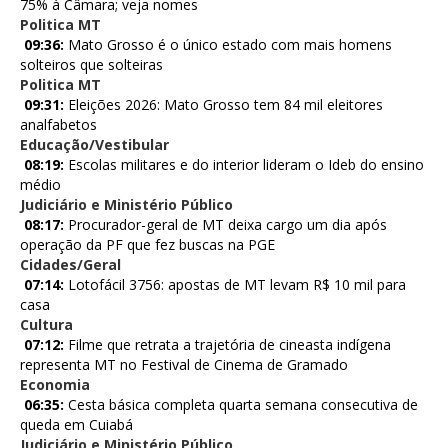
75% à Câmara; veja nomes
Politica MT
09:36:
Mato Grosso é o único estado com mais homens
solteiros que solteiras
Politica MT
09:31:
Eleições 2026: Mato Grosso tem 84 mil eleitores
analfabetos
Educação/Vestibular
08:19:
Escolas militares e do interior lideram o Ideb do ensino
médio
Judiciário e Ministério Público
08:17:
Procurador-geral de MT deixa cargo um dia após
operação da PF que fez buscas na PGE
Cidades/Geral
07:14:
Lotofácil 3756: apostas de MT levam R$ 10 mil para
casa
Cultura
07:12:
Filme que retrata a trajetória de cineasta indígena
representa MT no Festival de Cinema de Gramado
Economia
06:35:
Cesta básica completa quarta semana consecutiva de
queda em Cuiabá
Judiciário e Ministério Público