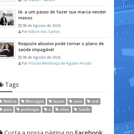
IA: a um passo de fazer sua marca vender
menos
08 de Agosto de 2026
Por
Edson dos Santos
Reajuste abusivo pode tornar o plano de
saúde impagável
08 de Agosto de 2026
Por
Priscila Mendonça de Aguilar Arruda
Tags
Notícia
Morcegos
fazem
sexo
oral
para
prolongar
a
relao
Saúde
Curta a nossa página no
Facebook