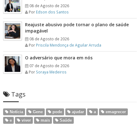
08 de Agosto de 2026
Por
Edson dos Santos
Reajuste abusivo pode tornar o plano de saúde
impagável
08 de Agosto de 2026
Por
Priscila Mendonça de Aguilar Arruda
O adversário que mora em nós
07 de Agosto de 2026
Por
Soraya Medeiros
Tags
Notícia
Gene
pode
ajudar
a
emagrecer
e
viver
mais
Saúde