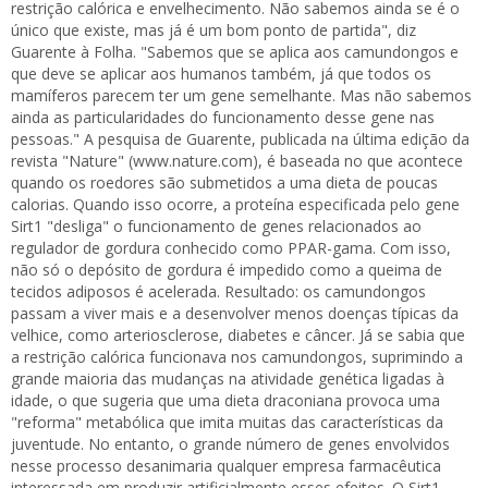
restrição calórica e envelhecimento. Não sabemos ainda se é o
único que existe, mas já é um bom ponto de partida", diz
Guarente à Folha. "Sabemos que se aplica aos camundongos e
que deve se aplicar aos humanos também, já que todos os
mamíferos parecem ter um gene semelhante. Mas não sabemos
ainda as particularidades do funcionamento desse gene nas
pessoas." A pesquisa de Guarente, publicada na última edição da
revista "Nature" (www.nature.com), é baseada no que acontece
quando os roedores são submetidos a uma dieta de poucas
calorias. Quando isso ocorre, a proteína especificada pelo gene
Sirt1 "desliga" o funcionamento de genes relacionados ao
regulador de gordura conhecido como PPAR-gama. Com isso,
não só o depósito de gordura é impedido como a queima de
tecidos adiposos é acelerada. Resultado: os camundongos
passam a viver mais e a desenvolver menos doenças típicas da
velhice, como arteriosclerose, diabetes e câncer. Já se sabia que
a restrição calórica funcionava nos camundongos, suprimindo a
grande maioria das mudanças na atividade genética ligadas à
idade, o que sugeria que uma dieta draconiana provoca uma
"reforma" metabólica que imita muitas das características da
juventude. No entanto, o grande número de genes envolvidos
nesse processo desanimaria qualquer empresa farmacêutica
interessada em produzir artificialmente esses efeitos. O Sirt1