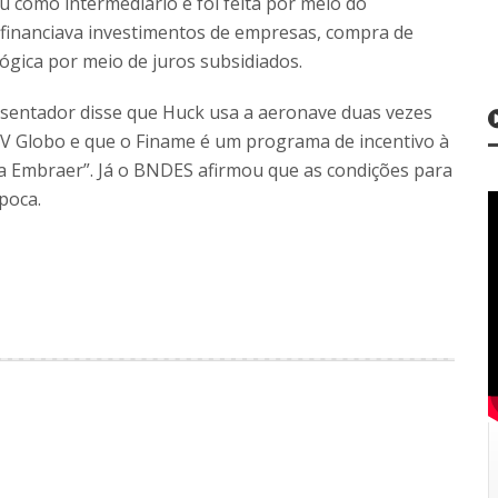
 como intermediário e foi feita por meio do
financiava investimentos de empresas, compra de
lógica por meio de juros subsidiados.
resentador disse que Huck usa a aeronave duas vezes
V Globo e que o Finame é um programa de incentivo à
s da Embraer”. Já o BNDES afirmou que as condições para
poca.