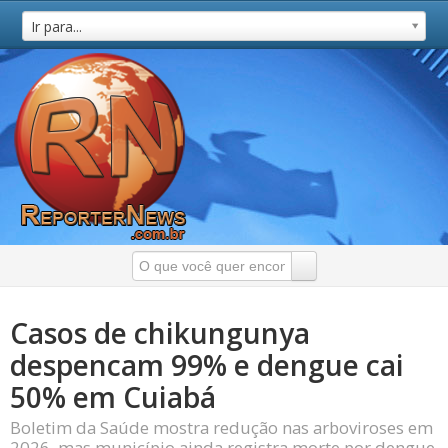
Ir para...
Casos de chikungunya
despencam 99% e dengue cai
50% em Cuiabá
Boletim da Saúde mostra redução nas arboviroses em
2026, mas município ainda registra morte por dengue