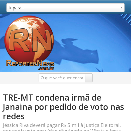
Ir para...
TRE-MT condena irmã de
Janaina por pedido de voto nas
redes
Jéssica Riva deverá pagar R$ 5 mil à Justiça Eleitoral,
por pedir voto em vídeo divulgado no Whats e Insta