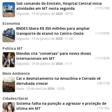
Sob comando do Einstein, Hospital Central inicia
atividades em MT nesta segunda
(
115.740)
Segunda - 19 de Janeiro de
2026
- 06:15
Economia
BNDES libera R$ 350 milhões para ampliar
transporte de etanol no Centro-Oeste
(
113.838)
Segunda - 19 de Janeiro de
2026
- 11:08
Politica MT
Mendes cita "conversas" para novos shows
internacionais em MT
(
113.624)
Segunda - 19 de Janeiro de
2026
- 11:11
Meio Ambiente
Cai o desmatamento na Amazônia e Cerrado vê
derrubada crescer
(
85.119)
Sexta - 10 de Abril de
2026
- 13:03
Cidades/Geral
Sistema falha na punição a agressor e proteção de
vítima em MT
(
79.192)