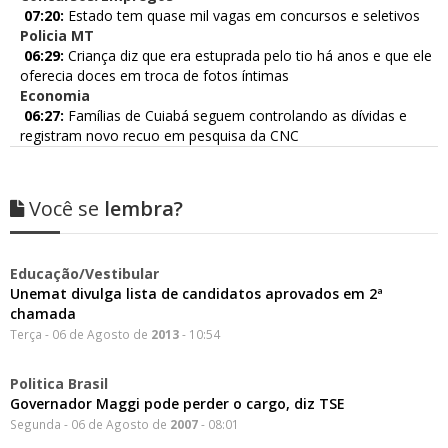
07:20:
Estado tem quase mil vagas em concursos e seletivos
Policia MT
06:29:
Criança diz que era estuprada pelo tio há anos e que ele
oferecia doces em troca de fotos íntimas
Economia
06:27:
Famílias de Cuiabá seguem controlando as dívidas e
registram novo recuo em pesquisa da CNC
Você se
lembra?
Educação/Vestibular
Unemat divulga lista de candidatos aprovados em 2ª
chamada
Terça - 06 de Agosto de
2013
- 10:54
Politica Brasil
Governador Maggi pode perder o cargo, diz TSE
Segunda - 06 de Agosto de
2007
- 08:01