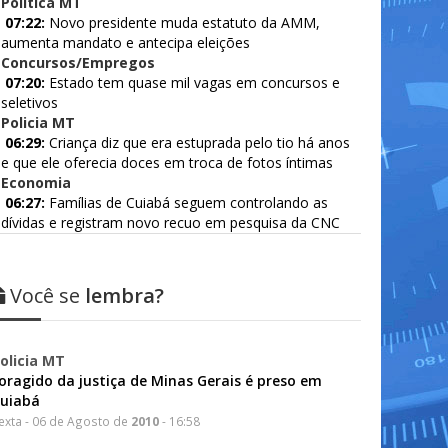
Politica MT
07:22:
Novo presidente muda estatuto da AMM,
aumenta mandato e antecipa eleições
Concursos/Empregos
07:20:
Estado tem quase mil vagas em concursos e
seletivos
Policia MT
06:29:
Criança diz que era estuprada pelo tio há anos
e que ele oferecia doces em troca de fotos íntimas
Economia
06:27:
Famílias de Cuiabá seguem controlando as
dívidas e registram novo recuo em pesquisa da CNC
Você se
lembra?
olicia MT
oragido da justiça de Minas Gerais é preso em
uiabá
exta - 06 de Agosto de
2010
- 16:58