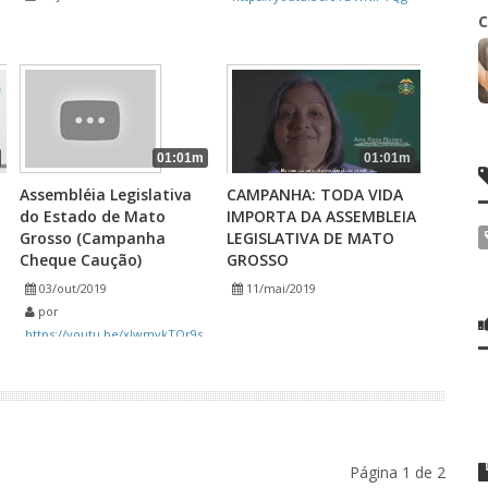
C
01:01m
01:01m
Assembléia Legislativa
CAMPANHA: TODA VIDA
do Estado de Mato
IMPORTA DA ASSEMBLEIA
Grosso (Campanha
LEGISLATIVA DE MATO
Cheque Caução)
GROSSO
03/out/2019
11/mai/2019
por
https://youtu.be/xIwmykTOr9s
Página 1 de 2