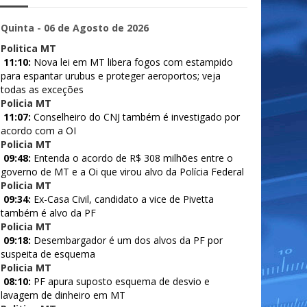
Quinta - 06 de Agosto de 2026
Politica MT
11:10:
Nova lei em MT libera fogos com estampido
para espantar urubus e proteger aeroportos; veja
todas as exceções
Policia MT
11:07:
Conselheiro do CNJ também é investigado por
acordo com a OI
Policia MT
09:48:
Entenda o acordo de R$ 308 milhões entre o
governo de MT e a Oi que virou alvo da Polícia Federal
Policia MT
09:34:
Ex-Casa Civil, candidato a vice de Pivetta
também é alvo da PF
Policia MT
09:18:
Desembargador é um dos alvos da PF por
suspeita de esquema
Policia MT
08:10:
PF apura suposto esquema de desvio e
lavagem de dinheiro em MT