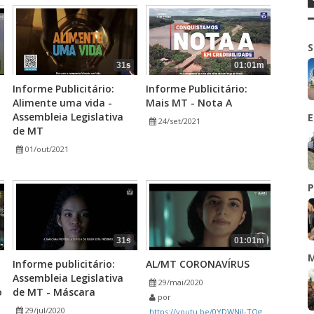
S
31s
01:01m
Informe Publicitário:
Informe Publicitário:
Alimente uma vida -
Mais MT - Nota A
Assembleia Legislativa
E
24/set/2021
de MT
01/out/2021
P
31s
01:01m
M
Informe publicitário:
AL/MT CORONAVÍRUS
Assembleia Legislativa
29/mai/2020
o
de MT - Máscara
por
29/jul/2020
https://youtu.be/0YDWNil-TQg