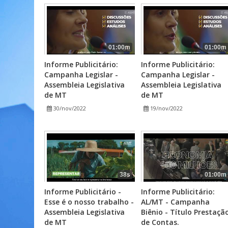
01:00m
01:00m
Informe Publicitário:
Informe Publicitário:
Campanha Legislar -
Campanha Legislar -
Assembleia Legislativa
Assembleia Legislativa
de MT
de MT
30/nov/2022
19/nov/2022
38s
01:00m
Informe Publicitário -
Informe Publicitário:
Esse é o nosso trabalho -
AL/MT - Campanha
Assembleia Legislativa
Biênio - Título Prestaçã
de MT
de Contas.