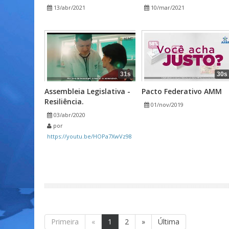
13/abr/2021
10/mar/2021
31s
30s
Assembleia Legislativa -
Pacto Federativo AMM
Resiliência.
01/nov/2019
03/abr/2020
por
https://youtu.be/HOPa7XwVz98
Primeira
«
1
2
»
Última