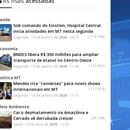
As mais
acessadas
aúde
Sob comando do Einstein, Hospital Central
inicia atividades em MT nesta segunda
(
115.769)
Segunda - 19 de Janeiro de
2026
- 06:15
conomia
BNDES libera R$ 350 milhões para ampliar
transporte de etanol no Centro-Oeste
(
113.865)
Segunda - 19 de Janeiro de
2026
- 11:08
olitica MT
Mendes cita "conversas" para novos shows
internacionais em MT
(
113.650)
Segunda - 19 de Janeiro de
2026
- 11:11
eio Ambiente
Cai o desmatamento na Amazônia e
Cerrado vê derrubada crescer
(
85.148)
Sexta - 10 de Abril de
2026
- 13:03