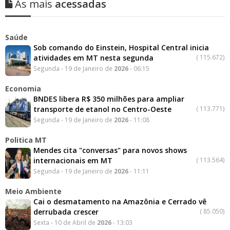
As mais
acessadas
Saúde
Sob comando do Einstein, Hospital Central inicia
atividades em MT nesta segunda
(
115.672)
Segunda - 19 de Janeiro de
2026
- 06:15
Economia
BNDES libera R$ 350 milhões para ampliar
transporte de etanol no Centro-Oeste
(
113.771)
Segunda - 19 de Janeiro de
2026
- 11:08
Politica MT
Mendes cita "conversas" para novos shows
internacionais em MT
(
113.564)
Segunda - 19 de Janeiro de
2026
- 11:11
Meio Ambiente
Cai o desmatamento na Amazônia e Cerrado vê
derrubada crescer
(
85.050)
Sexta - 10 de Abril de
2026
- 13:03