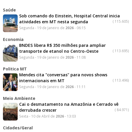
Saúde
Sob comando do Einstein, Hospital Central inicia
atividades em MT nesta segunda
(
115.605)
Segunda - 19 de Janeiro de
2026
- 06:15
Economia
BNDES libera R$ 350 milhões para ampliar
transporte de etanol no Centro-Oeste
(
113.695)
Segunda - 19 de Janeiro de
2026
- 11:08
Politica MT
Mendes cita "conversas" para novos shows
internacionais em MT
(
113.496)
Segunda - 19 de Janeiro de
2026
- 11:11
Meio Ambiente
Cai o desmatamento na Amazônia e Cerrado vê
derrubada crescer
(
84.971)
Sexta - 10 de Abril de
2026
- 13:03
Cidades/Geral