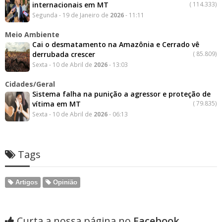
internacionais em MT
(
114.333)
Segunda - 19 de Janeiro de
2026
- 11:11
Meio Ambiente
Cai o desmatamento na Amazônia e Cerrado vê
derrubada crescer
(
85.809)
Sexta - 10 de Abril de
2026
- 13:03
Cidades/Geral
Sistema falha na punição a agressor e proteção de
vítima em MT
(
79.835)
Sexta - 10 de Abril de
2026
- 06:13
Tags
Artigos
Opinião
Curta a nossa página no
Facebook