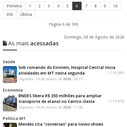
Primeira
1
2
3
4
5
6
7
8
9
10
390
Última
Página 6 de 769
Domingo, 09 de Agosto de 2026
As mais
acessadas
Saúde
Sob comando do Einstein, Hospital Central inicia
atividades em MT nesta segunda
(
116.380)
Segunda - 19 de Janeiro de
2026
- 06:15
Economia
BNDES libera R$ 350 milhões para ampliar
transporte de etanol no Centro-Oeste
(
114.476)
Segunda - 19 de Janeiro de
2026
- 11:08
Politica MT
Mendes cita "conversas" para novos shows