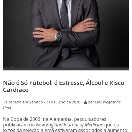
Não é Só Futebol: é Estresse, Álcool e Risco
Cardíaco
Publicado em Sábado - 11 de Julho de 2026 |
por
Max Wagner de
Lima
Na Copa de 2006, na Alemanha, pesquisadores
publicaram no
New England Journal of Medicine
que os
jogos da seleção alemã estiveram associados a aumento