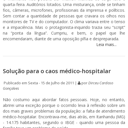
quarta-feira. Auditórios lotados. Uma misturança, onde se tinham
fios, câmeras, microfones, profissionais da imprensa e políticos.
Sem contar a quantidade de pessoas que cravara os olhos nos
monitores de TV e do computador. O clima variava entre o tenso
e a impaciência. Mas o protagonista-inquirido trazia seu “script”
na “ponta da língua”. Cumpriu, e bem, o papel que lhe
encomendaram, diante de uma oposição pífia e despreparada.
Leia mais...
Solução para o caos médico-hospitalar
Publicado em Sexta - 15 de Julho de 2011 |
por
Dirceu Cardoso
Gonçalves
Não costumo aqui abordar fatos pessoais. Hoje, no entanto,
abrirei uma exceção porque o ocorrido leva à reflexão sobre um
dos mais graves problemas da população: a falta de atendimento
médico-hospitalar. Encontrava-me, dias atrás, em Itanhandu (MG)
- 14.175 habitantes, segundo o IBGE - quando uma pessoa da