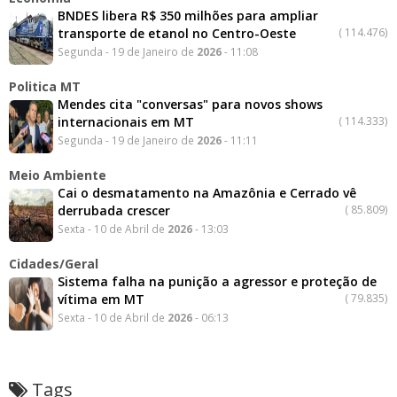
BNDES libera R$ 350 milhões para ampliar
transporte de etanol no Centro-Oeste
(
114.476)
Segunda - 19 de Janeiro de
2026
- 11:08
Politica MT
Mendes cita "conversas" para novos shows
internacionais em MT
(
114.333)
Segunda - 19 de Janeiro de
2026
- 11:11
Meio Ambiente
Cai o desmatamento na Amazônia e Cerrado vê
derrubada crescer
(
85.809)
Sexta - 10 de Abril de
2026
- 13:03
Cidades/Geral
Sistema falha na punição a agressor e proteção de
vítima em MT
(
79.835)
Sexta - 10 de Abril de
2026
- 06:13
Tags