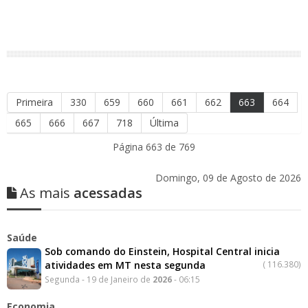
Primeira
330
659
660
661
662
663
664
665
666
667
718
Última
Página 663 de 769
Domingo, 09 de Agosto de 2026
As mais
acessadas
Saúde
Sob comando do Einstein, Hospital Central inicia
atividades em MT nesta segunda
(
116.380)
Segunda - 19 de Janeiro de
2026
- 06:15
Economia