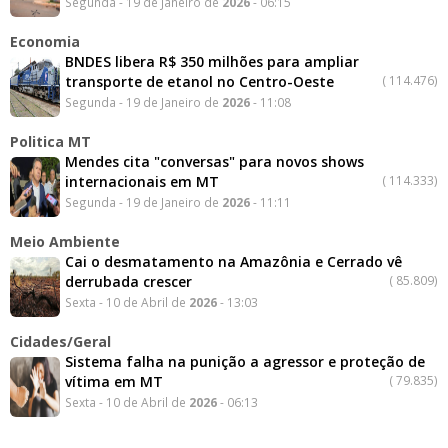
Segunda - 19 de Janeiro de
2026
- 06:15
Economia
BNDES libera R$ 350 milhões para ampliar
transporte de etanol no Centro-Oeste
(
114.476)
Segunda - 19 de Janeiro de
2026
- 11:08
Politica MT
Mendes cita "conversas" para novos shows
internacionais em MT
(
114.333)
Segunda - 19 de Janeiro de
2026
- 11:11
Meio Ambiente
Cai o desmatamento na Amazônia e Cerrado vê
derrubada crescer
(
85.809)
Sexta - 10 de Abril de
2026
- 13:03
Cidades/Geral
Sistema falha na punição a agressor e proteção de
vítima em MT
(
79.835)
Sexta - 10 de Abril de
2026
- 06:13