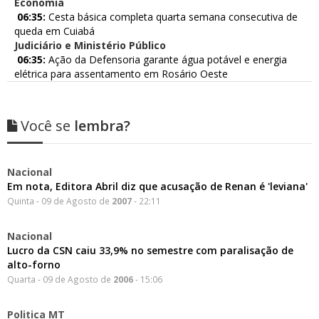
Economia
06:35:
Cesta básica completa quarta semana consecutiva de
queda em Cuiabá
Judiciário e Ministério Público
06:35:
Ação da Defensoria garante água potável e energia
elétrica para assentamento em Rosário Oeste
Você se
lembra?
Nacional
Em nota, Editora Abril diz que acusação de Renan é 'leviana'
Quinta - 09 de Agosto de
2007
- 22:11
Nacional
Lucro da CSN caiu 33,9% no semestre com paralisação de
alto-forno
Quarta - 09 de Agosto de
2006
- 15:06
Politica MT