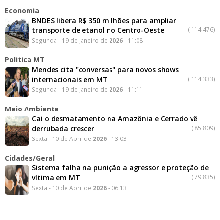
Economia
BNDES libera R$ 350 milhões para ampliar
transporte de etanol no Centro-Oeste
(
114.476)
Segunda - 19 de Janeiro de
2026
- 11:08
Politica MT
Mendes cita "conversas" para novos shows
internacionais em MT
(
114.333)
Segunda - 19 de Janeiro de
2026
- 11:11
Meio Ambiente
Cai o desmatamento na Amazônia e Cerrado vê
derrubada crescer
(
85.809)
Sexta - 10 de Abril de
2026
- 13:03
Cidades/Geral
Sistema falha na punição a agressor e proteção de
vítima em MT
(
79.835)
Sexta - 10 de Abril de
2026
- 06:13