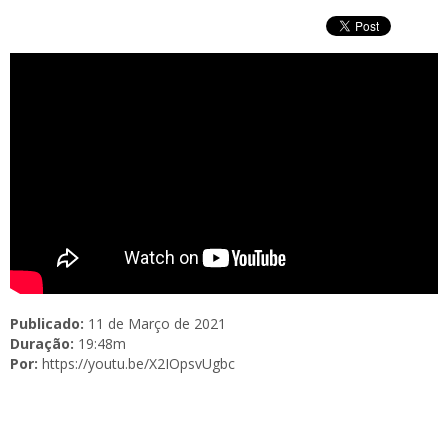
Publicado:
11 de Março de 2021
Duração:
19:48m
Por:
https://youtu.be/X2IOpsvUgbc