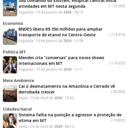
Sob comando do Einstein, Hospital Central inicia
atividades em MT nesta segunda
(
116.380)
Segunda - 19 de Janeiro de
2026
- 06:15
Economia
BNDES libera R$ 350 milhões para ampliar
transporte de etanol no Centro-Oeste
(
114.476)
Segunda - 19 de Janeiro de
2026
- 11:08
Politica MT
Mendes cita "conversas" para novos shows
internacionais em MT
(
114.333)
Segunda - 19 de Janeiro de
2026
- 11:11
Meio Ambiente
Cai o desmatamento na Amazônia e Cerrado vê
derrubada crescer
(
85.809)
Sexta - 10 de Abril de
2026
- 13:03
Cidades/Geral
Sistema falha na punição a agressor e proteção de
vítima em MT
(
79.835)
Sexta - 10 de Abril de
2026
- 06:13