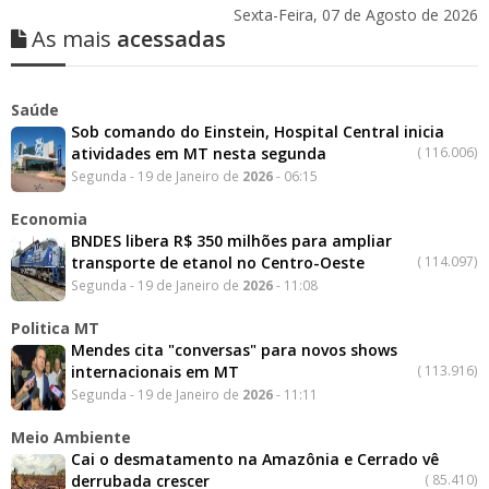
Sexta-Feira, 07 de Agosto de 2026
As mais
acessadas
Saúde
Sob comando do Einstein, Hospital Central inicia
atividades em MT nesta segunda
(
116.006)
Segunda - 19 de Janeiro de
2026
- 06:15
Economia
BNDES libera R$ 350 milhões para ampliar
transporte de etanol no Centro-Oeste
(
114.097)
Segunda - 19 de Janeiro de
2026
- 11:08
Politica MT
Mendes cita "conversas" para novos shows
internacionais em MT
(
113.916)
Segunda - 19 de Janeiro de
2026
- 11:11
Meio Ambiente
Cai o desmatamento na Amazônia e Cerrado vê
derrubada crescer
(
85.410)