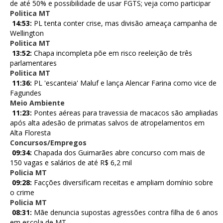
de até 50% e possibilidade de usar FGTS; veja como participar
Politica MT
14:53:
PL tenta conter crise, mas divisão ameaça campanha de
Wellington
Politica MT
13:52:
Chapa incompleta põe em risco reeleição de três
parlamentares
Politica MT
11:36:
PL 'escanteia' Maluf e lança Alencar Farina como vice de
Fagundes
Meio Ambiente
11:23:
Pontes aéreas para travessia de macacos são ampliadas
após alta adesão de primatas salvos de atropelamentos em
Alta Floresta
Concursos/Empregos
09:34:
Chapada dos Guimarães abre concurso com mais de
150 vagas e salários de até R$ 6,2 mil
Policia MT
09:28:
Facções diversificam receitas e ampliam domínio sobre
o crime
Policia MT
08:31:
Mãe denuncia supostas agressões contra filha de 6 anos
em escola de MT