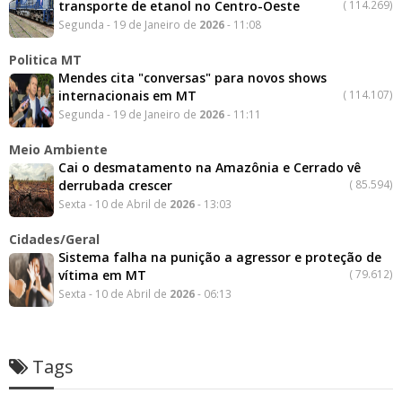
transporte de etanol no Centro-Oeste
(
114.269)
Segunda - 19 de Janeiro de
2026
- 11:08
Politica MT
Mendes cita "conversas" para novos shows
internacionais em MT
(
114.107)
Segunda - 19 de Janeiro de
2026
- 11:11
Meio Ambiente
Cai o desmatamento na Amazônia e Cerrado vê
derrubada crescer
(
85.594)
Sexta - 10 de Abril de
2026
- 13:03
Cidades/Geral
Sistema falha na punição a agressor e proteção de
vítima em MT
(
79.612)
Sexta - 10 de Abril de
2026
- 06:13
Tags