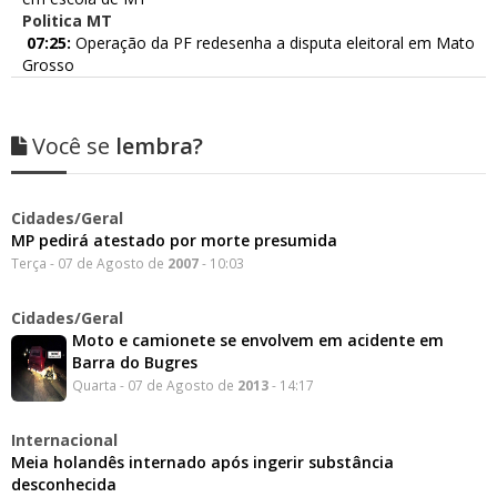
Politica MT
07:25:
Operação da PF redesenha a disputa eleitoral em Mato
Grosso
Você se
lembra?
Cidades/Geral
MP pedirá atestado por morte presumida
Terça - 07 de Agosto de
2007
- 10:03
Cidades/Geral
Moto e camionete se envolvem em acidente em
Barra do Bugres
Quarta - 07 de Agosto de
2013
- 14:17
Internacional
Meia holandês internado após ingerir substância
desconhecida