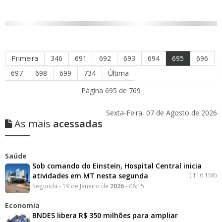
Primeira
346
691
692
693
694
695
696
697
698
699
734
Última
Página 695 de 769
Sexta-Feira, 07 de Agosto de 2026
As mais
acessadas
Saúde
Sob comando do Einstein, Hospital Central inicia
atividades em MT nesta segunda
(
116.168)
Segunda - 19 de Janeiro de
2026
- 06:15
Economia
BNDES libera R$ 350 milhões para ampliar