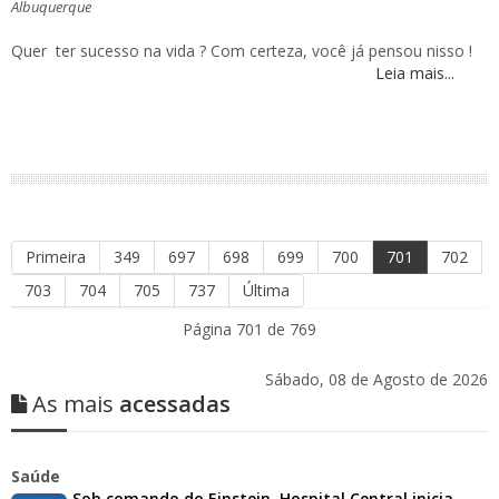
Albuquerque
Quer ter sucesso na vida ? Com certeza, você já pensou nisso !
Leia mais...
Primeira
349
697
698
699
700
701
702
703
704
705
737
Última
Página 701 de 769
Sábado, 08 de Agosto de 2026
As mais
acessadas
Saúde
Sob comando do Einstein, Hospital Central inicia