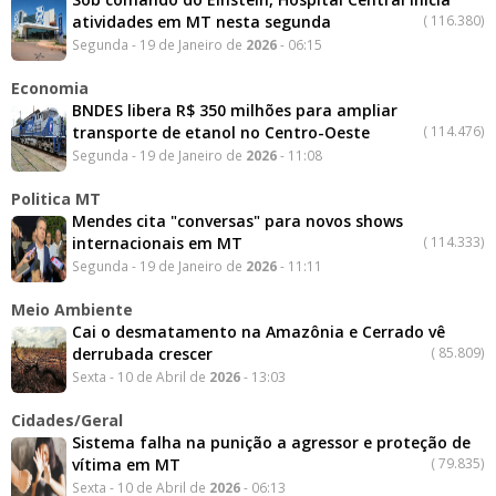
atividades em MT nesta segunda
(
116.380)
Segunda - 19 de Janeiro de
2026
- 06:15
Economia
BNDES libera R$ 350 milhões para ampliar
transporte de etanol no Centro-Oeste
(
114.476)
Segunda - 19 de Janeiro de
2026
- 11:08
Politica MT
Mendes cita "conversas" para novos shows
internacionais em MT
(
114.333)
Segunda - 19 de Janeiro de
2026
- 11:11
Meio Ambiente
Cai o desmatamento na Amazônia e Cerrado vê
derrubada crescer
(
85.809)
Sexta - 10 de Abril de
2026
- 13:03
Cidades/Geral
Sistema falha na punição a agressor e proteção de
vítima em MT
(
79.835)
Sexta - 10 de Abril de
2026
- 06:13