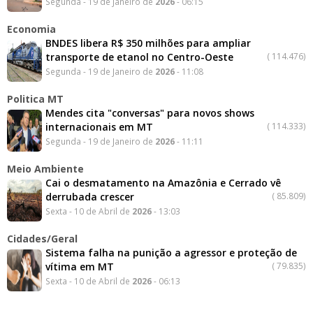
Segunda - 19 de Janeiro de
2026
- 06:15
Economia
BNDES libera R$ 350 milhões para ampliar
transporte de etanol no Centro-Oeste
(
114.476)
Segunda - 19 de Janeiro de
2026
- 11:08
Politica MT
Mendes cita "conversas" para novos shows
internacionais em MT
(
114.333)
Segunda - 19 de Janeiro de
2026
- 11:11
Meio Ambiente
Cai o desmatamento na Amazônia e Cerrado vê
derrubada crescer
(
85.809)
Sexta - 10 de Abril de
2026
- 13:03
Cidades/Geral
Sistema falha na punição a agressor e proteção de
vítima em MT
(
79.835)
Sexta - 10 de Abril de
2026
- 06:13