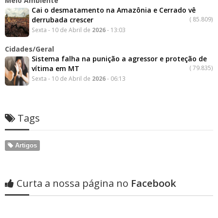
Meio Ambiente
Cai o desmatamento na Amazônia e Cerrado vê
derrubada crescer
(
85.809)
Sexta - 10 de Abril de
2026
- 13:03
Cidades/Geral
Sistema falha na punição a agressor e proteção de
vítima em MT
(
79.835)
Sexta - 10 de Abril de
2026
- 06:13
Tags
Artigos
Curta a nossa página no
Facebook