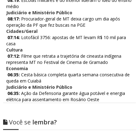
08:19:
Escolas militares e do interior lideram o Ideb do ensino
médio
Judiciário e Ministério Público
08:17:
Procurador-geral de MT deixa cargo um dia após
operação da PF que fez buscas na PGE
Cidades/Geral
07:14:
Lotofácil 3756: apostas de MT levam R$ 10 mil para
casa
Cultura
07:12:
Filme que retrata a trajetória de cineasta indígena
representa MT no Festival de Cinema de Gramado
Economia
06:35:
Cesta básica completa quarta semana consecutiva de
queda em Cuiabá
Judiciário e Ministério Público
06:35:
Ação da Defensoria garante água potável e energia
elétrica para assentamento em Rosário Oeste
Você se
lembra?