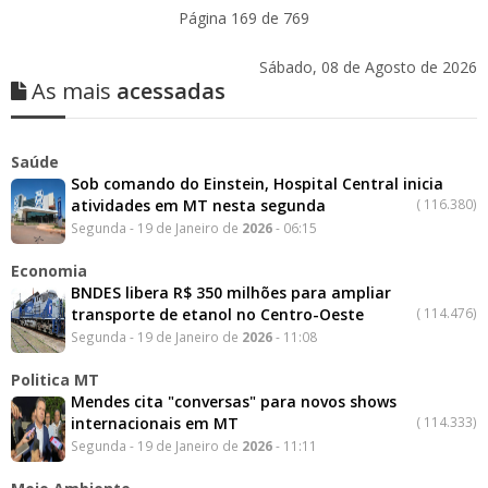
Página 169 de 769
Sábado, 08 de Agosto de 2026
As mais
acessadas
Saúde
Sob comando do Einstein, Hospital Central inicia
atividades em MT nesta segunda
(
116.380)
Segunda - 19 de Janeiro de
2026
- 06:15
Economia
BNDES libera R$ 350 milhões para ampliar
transporte de etanol no Centro-Oeste
(
114.476)
Segunda - 19 de Janeiro de
2026
- 11:08
Politica MT
Mendes cita "conversas" para novos shows
internacionais em MT
(
114.333)
Segunda - 19 de Janeiro de
2026
- 11:11