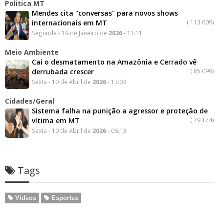
Politica MT
Mendes cita "conversas" para novos shows
internacionais em MT
(
113.609)
Segunda - 19 de Janeiro de
2026
- 11:11
Meio Ambiente
Cai o desmatamento na Amazônia e Cerrado vê
derrubada crescer
(
85.099)
Sexta - 10 de Abril de
2026
- 13:03
Cidades/Geral
Sistema falha na punição a agressor e proteção de
vítima em MT
(
79.174)
Sexta - 10 de Abril de
2026
- 06:13
Tags
Vídeos
Esportes