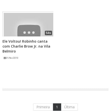
54s
Ele Voltou! Robinho canta
com Charlie Brow Jr. na Vila
Belmiro
01/fev/2010
Primeira
1
Última