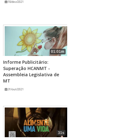
18/dez/2021
01:01m
Informe Publicitário:
Superação HCANMT -
Assembleia Legislativa de
MT
31/out/2021
31s