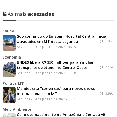
As mais
acessadas
Saúde
Sob comando do Einstein, Hospital Central inicia
atividades em MT nesta segunda
(
116.080)
Segunda - 19 de Janeiro de
2026
- 06:15
Economia
BNDES libera R$ 350 milhões para ampliar
transporte de etanol no Centro-Oeste
(
114.169)
Segunda - 19 de Janeiro de
2026
- 11:08
Politica MT
Mendes cita "conversas" para novos shows
internacionais em MT
(
113.995)
Segunda - 19 de Janeiro de
2026
- 11:11
Meio Ambiente
Cai o desmatamento na Amazônia e Cerrado vê