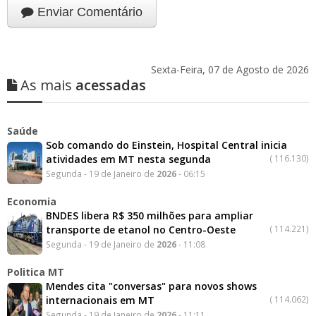
Enviar Comentário
Sexta-Feira, 07 de Agosto de 2026
As mais
acessadas
Saúde
Sob comando do Einstein, Hospital Central inicia
atividades em MT nesta segunda
(
116.130)
Segunda - 19 de Janeiro de
2026
- 06:15
Economia
BNDES libera R$ 350 milhões para ampliar
transporte de etanol no Centro-Oeste
(
114.221)
Segunda - 19 de Janeiro de
2026
- 11:08
Politica MT
Mendes cita "conversas" para novos shows
internacionais em MT
(
114.062)
Segunda - 19 de Janeiro de
2026
- 11:11