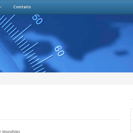
Contato
r Magalhães