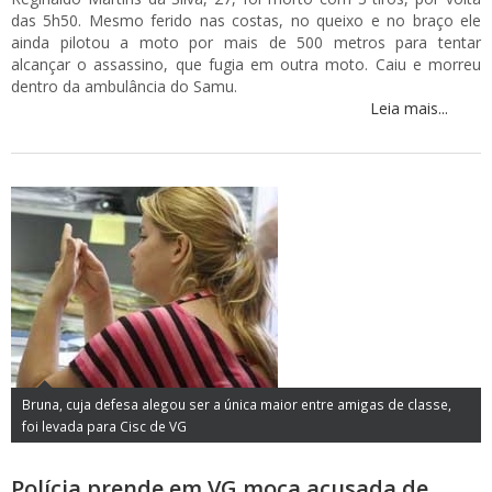
das 5h50. Mesmo ferido nas costas, no queixo e no braço ele
ainda pilotou a moto por mais de 500 metros para tentar
alcançar o assassino, que fugia em outra moto. Caiu e morreu
dentro da ambulância do Samu.
Leia mais...
Bruna, cuja defesa alegou ser a única maior entre amigas de classe,
foi levada para Cisc de VG
Polícia prende em VG moça acusada de