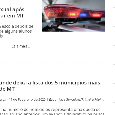
xual após
itar em MT
a escola depois de
 de alguns alunos
s.
Leia mais...
ande deixa a lista dos 5 municípios mais
 de MT
rça - 11 de Fevereiro de 2025 |
por
Joice Gonçalves/Primeira Página
o no número de homicídios representa uma queda de
ação ao ano anterior, um avanço significativo na busca