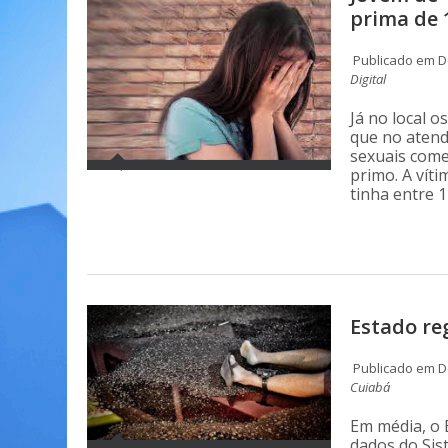
prima de
Publicado em Do
Digital
Já no local 
que no atend
sexuais come
primo. A vít
tinha entre 1
Estado re
Publicado em Do
Cuiabá
Em média, o 
dados do Sis