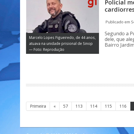
Policial 
cardiorre
Publicado em Se
Segundo a Pol
Marcelo Lopes Figueiredo, de 44 anos,
dele, que al
atuava na unidade prisional de Sinop
Bairro Jardim
— Foto: Reprodução
Primeira
«
57
113
114
115
116