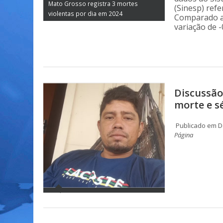
Mato Grosso registra 3 mortes
(Sinesp) ref
violentas por dia em 2024
Comparado a
variação de -
Discussão
morte e s
Publicado em Do
Página