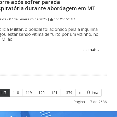
morre após sofrer parada
spiratória durante abordagem em MT
xta - 07 de Fevereiro de 2025 |
por
Por G1 MT
ícia Militar, o policial foi acionado pela a inquilina
egou estar sendo vítima de furto por um vizinho, no
 Milão.
Leia mais...
117
118
119
120
121
1379
»
Última
Página 117 de 2636