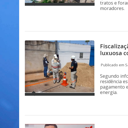
tratos e for
moradores.
Fiscaliza
luxuosa c
Publicado em Sá
Segundo info
residência es
pagamento e, 
energia.