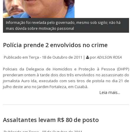
Informação foi revelada pelo governado, mesmo sob sigilo; não há
mais dúvida sobre motivação passional
Polícia prende 2 envolvidos no crime
Publicado em Terça - 18 de Outubro de 2011 |
por
ADILSON ROSA
Policiais da Delegacia de Homicídios e Proteção à Pessoa (DHPP)
prenderam ontem à tarde dois dos três envolvidos no assassinato do
jornalista Auro Ida, executado com seis tiros de pistola no dia 21 de
julho deste ano no Jardim Fortaleza, em Cuiabá.
Leia mais...
Assaltantes levam R$ 80 de posto
Publicado em Terça - 18 de Outubro de 2011