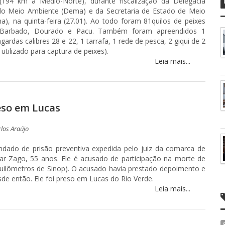
 (194 km a Médio-Norte), durante fiscalização da Delegacia
 do Meio Ambiente (Dema) e da Secretaria de Estado de Meio
), na quinta-feira (27.01). Ao todo foram 81quilos de peixes
 Barbado, Dourado e Pacu. Também foram apreendidos 1
ngardas calibres 28 e 22, 1 tarrafa, 1 rede de pesca, 2 giqui de 2
utilizado para captura de peixes).
Leia mais...
eso em Lucas
rlos Araújo
mandado de prisão preventiva expedida pelo juiz da comarca de
ar Zago, 55 anos. Ele é acusado de participação na morte de
 quilômetros de Sinop). O acusado havia prestado depoimento e
de então. Ele foi preso em Lucas do Rio Verde.
Leia mais...