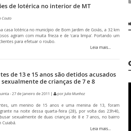
ões de lotérica no interior de MT
o Couto
ma casa lotérica no município de Bom Jardim de Goiás, a 32 km
inosos agiram com muita frieza e de ‘cara limpa’. Portando um
clientes para efetuar o roubo.
Leia mais...
tes de 13 e 15 anos são detidos acusados
 sexualmente de crianças de 7 e 8
inta - 27 de Janeiro de 2011 |
por
Julia Munhoz
entes, um menino de 15 anos e uma menina de 13, foram
grante na noite dessa quarta-feira (28), por volta das 23h40,
busar sexualmente de duas crianças de 8 e 7 anos, no bairro
m Cuiabá.
Leia mais...