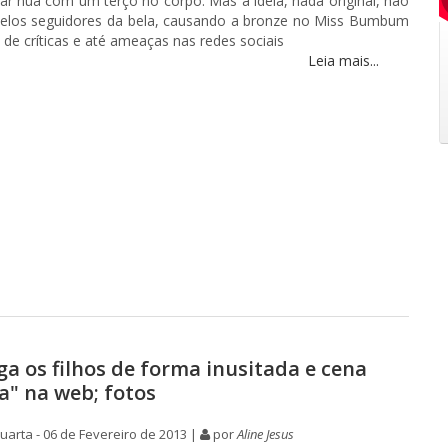
ar nua com um terço no corpo. Mas a ideia, nada original, não
 pelos seguidores da bela, causando a bronze no Miss Bumbum
de críticas e até ameaças nas redes sociais
Leia mais...
ga os filhos de forma inusitada e cena
a" na web; fotos
arta - 06 de Fevereiro de 2013 |
por
Aline Jesus