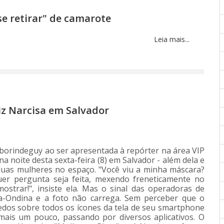
se retirar" de camarote
Leia mais...
diz Narcisa em Salvador
mborindeguy ao ser apresentada à repórter na área VIP
 noite desta sexta-feira (8) em Salvador - além dela e
duas mulheres no espaço. "Você viu a minha máscara?
quer pergunta seja feita, mexendo freneticamente no
mostrar!", insiste ela. Mas o sinal das operadoras de
rra-Ondina e a foto não carrega. Sem perceber que o
dedos sobre todos os ícones da tela de seu smartphone
mais um pouco, passando por diversos aplicativos. O