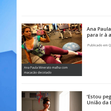
Ana Paul
para ir à
Publicado em Qu
Ana Paula Minerato malha com
macacão decotado
‘Estou pe
União da 