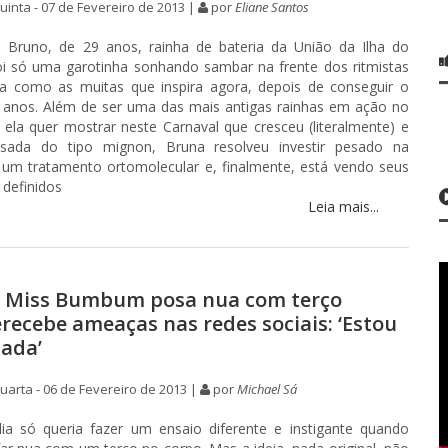
inta - 07 de Fevereiro de 2013 |
por
Eliane Santos
a Bruno
, de 29 anos, rainha de bateria da União da Ilha do
oi só uma garotinha sonhando sambar na frente dos ritmistas
a como as muitas que inspira agora, depois de conseguir o
 anos. Além de ser uma das mais antigas rainhas em ação no
, ela quer mostrar neste
Carnaval
que cresceu (literalmente) e
nsada do tipo mignon, Bruna resolveu investir pesado na
um tratamento ortomolecular e, finalmente, está vendo seus
definidos
Leia mais...
o Miss Bumbum posa nua com terço
erecebe ameaças nas redes sociais: ‘Estou
ada’
arta - 06 de Fevereiro de 2013 |
por
Michael Sá
lia só queria fazer um ensaio diferente e instigante quando