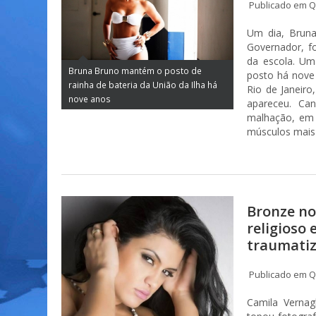
Publicado em Qu
Um dia,
Brun
Governador, f
da escola. Um
Bruna Bruno mantém o posto de
posto há nove
rainha de bateria da União da Ilha há
Rio de Janeiro
nove anos
apareceu. Ca
malhação, em 
músculos mais 
Bronze n
religioso 
traumatiz
Publicado em Qu
Camila Vernag