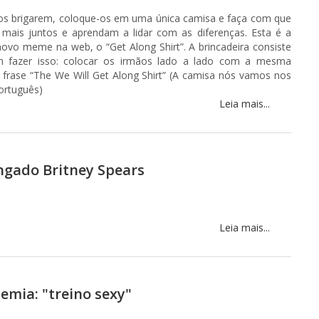
hos brigarem, coloque-os em uma única camisa e faça com que
 mais juntos e aprendam a lidar com as diferenças. Esta é a
novo meme na web, o “Get Along Shirt”. A brincadeira consiste
m fazer isso: colocar os irmãos lado a lado com a mesma
frase “The We Will Get Along Shirt” (A camisa nós vamos nos
ortuguês)
Leia mais...
ngado Britney Spears
Leia mais...
mia: "treino sexy"