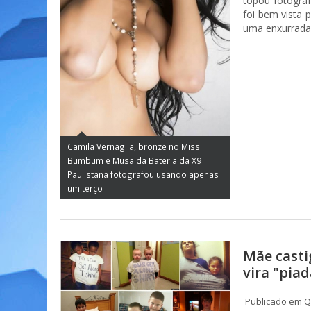
topou fotograf
foi bem vista
uma enxurrada 
Camila Vernaglia, bronze no Miss
Bumbum e Musa da Bateria da X9
Paulistana fotografou usando apenas
um terço
Mãe casti
vira "piad
Publicado em Qu