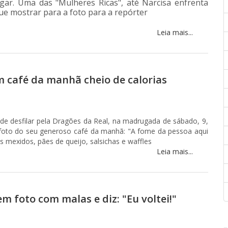
gar. Uma das "Mulheres Ricas", até Narcisa enfrenta
ue mostrar para a foto para a repórter
Leia mais...
m café da manhã cheio de calorias
e desfilar pela Dragões da Real, na madrugada de sábado, 9,
 foto do seu generoso café da manhã: "A fome da pessoa aqui
os mexidos, pães de queijo, salsichas e waffles
Leia mais...
m foto com malas e diz: "Eu voltei!"