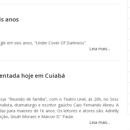
is anos
ngle em seis anos, "Under Cover Of Darkness".
Leia mais...
sentada hoje em Cuiabá
oje "Reunião de família", com o Teatro Uriel, ás 20h, no Sesc
rnalista, dramaturgo e escritor gaúcho Caio Fernando Abreu. A
s para maiores de 16 anos. Os leitores e atores são: Adrielly
nção, Gisah Moraes e Maicon D" Paula
Leia mais...