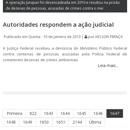
A operação Jurupari foi desencadeada em 2010 e resultou na prisão
de dezenas de pessoas, acusadas de crimes contra o mei
Autoridades respondem a ação judicial
Publicado em Quinta - 10 de Janeiro de 2013 |
por
HELSON FRANÇA
A Justiça Federal recebeu a denúncia do Ministério Público Federal
contra centenas de pessoas acusadas pela Polícia Federal de
cometerem dezenas de crimes ambientais
Leia mais...
Primeira
822
1643
1644
1645
1646
1647
1648
1649
1650
1651
2144
Última