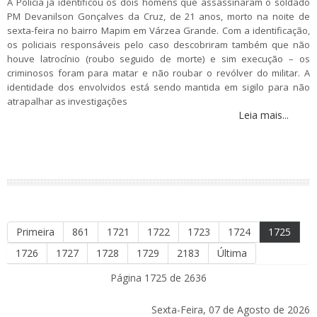
A Polícia já identificou os dois homens que assassinaram o soldado
PM Devanilson Gonçalves da Cruz, de 21 anos, morto na noite de
sexta-feira no bairro Mapim em Várzea Grande. Com a identificação,
os policiais responsáveis pelo caso descobriram também que não
houve latrocínio (roubo seguido de morte) e sim execução – os
criminosos foram para matar e não roubar o revólver do militar. A
identidade dos envolvidos está sendo mantida em sigilo para não
atrapalhar as investigações
Leia mais...
Primeira
861
1721
1722
1723
1724
1725
1726
1727
1728
1729
2183
Última
Página 1725 de 2636
Sexta-Feira, 07 de Agosto de 2026